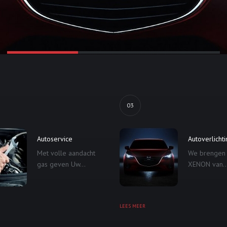
03
Autoservice
Autoverlicht
Met volle aandacht
We brengen
gas geven Uw...
XENON van..
LEES MEER