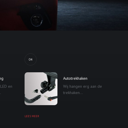
04
ing
Autotrekhaken
 LED en
Wij hangen erg aan de
.
trekhaken...
LEES MEER