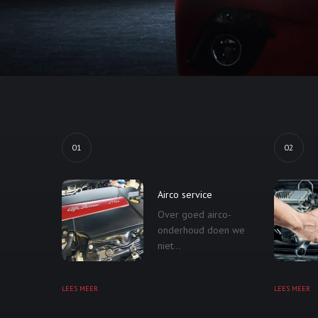
01
02
Airco service
Over goed airco-
onderhoud doen we
niet...
LEES MEER
LEES MEER