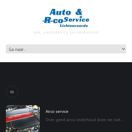
APK, AIRCOSERVICE EN ONDERHOUD
01
Airco service
Over goed airco-onderhoud doen we niet...