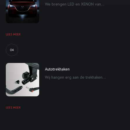
We brengen LED en XENON van...
LEES MEER
04
Autotrekhaken
Wij hangen erg aan de trekhaken...
LEES MEER