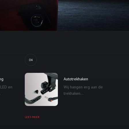
04
ing
Autotrekhaken
 LED en
Wij hangen erg aan de
.
trekhaken...
LEES MEER