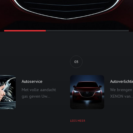
03
Autoservice
Autoverlicht
Met volle aandacht
We brengen
gas geven Uw...
XENON van..
LEES MEER