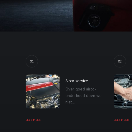
01
02
Airco service
Over goed airco-
onderhoud doen we
niet...
LEES MEER
LEES MEER