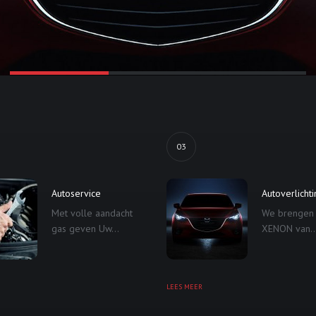
03
Autoservice
Autoverlicht
Met volle aandacht
We brengen
gas geven Uw...
XENON van..
LEES MEER