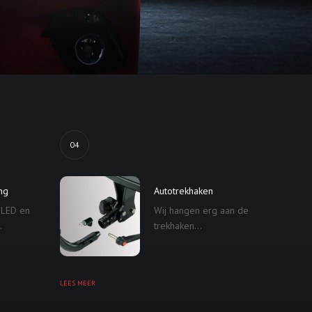
04
ing
Autotrekhaken
 LED en
Wij hangen erg aan de
.
trekhaken...
LEES MEER