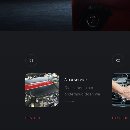
01
02
Airco service
Over goed airco-
onderhoud doen we
niet...
LEES MEER
LEES MEER