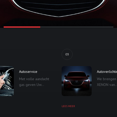
03
Autoservice
Autoverlicht
Met volle aandacht
We brengen
gas geven Uw...
XENON van..
LEES MEER