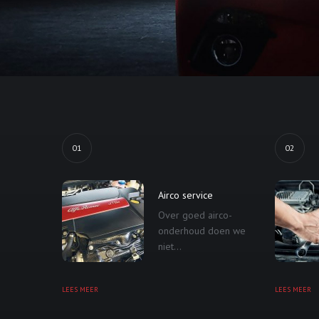
01
02
Airco service
Over goed airco-
onderhoud doen we
niet...
LEES MEER
LEES MEER