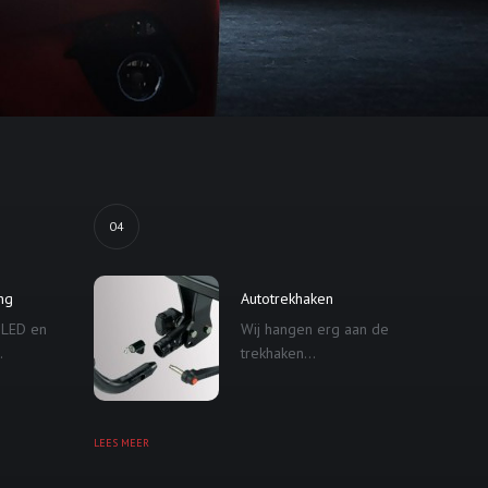
04
ing
Autotrekhaken
 LED en
Wij hangen erg aan de
.
trekhaken...
LEES MEER