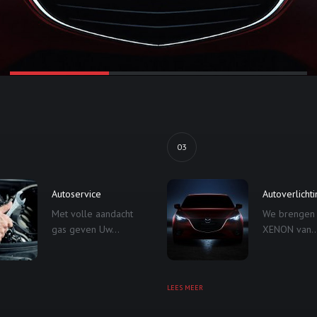
03
Autoservice
Autoverlicht
Met volle aandacht
We brengen
gas geven Uw...
XENON van..
LEES MEER