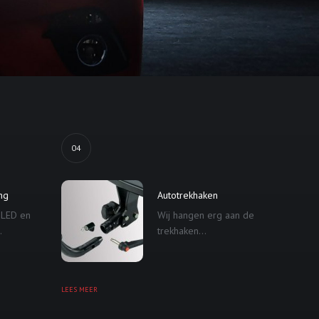
04
ing
Autotrekhaken
 LED en
Wij hangen erg aan de
.
trekhaken...
LEES MEER