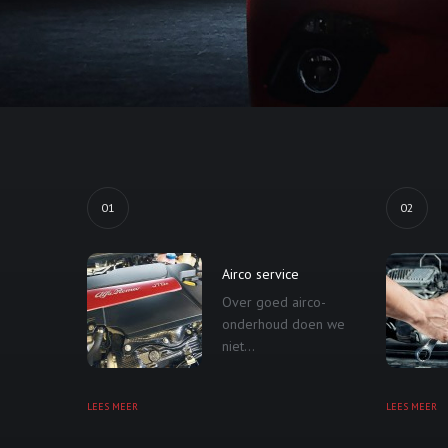
01
02
Airco service
Over goed airco-
onderhoud doen we
niet...
LEES MEER
LEES MEER