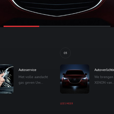
03
Autoservice
Autoverlicht
Met volle aandacht
We brengen
gas geven Uw...
XENON van..
LEES MEER