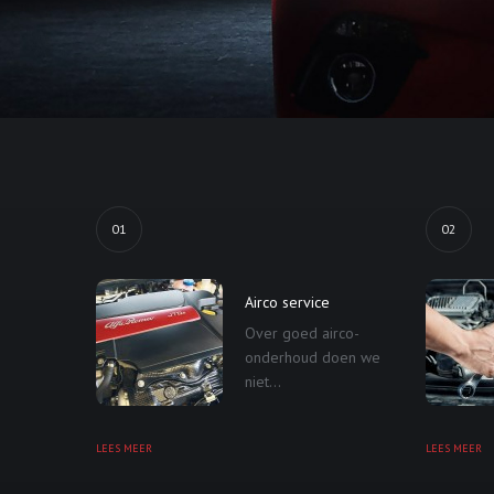
01
02
Airco service
Over goed airco-
onderhoud doen we
niet...
LEES MEER
LEES MEER