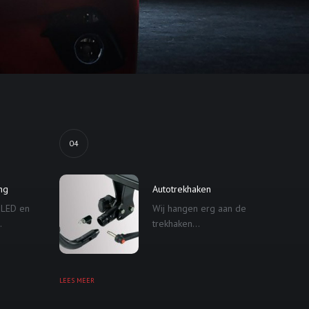
04
ing
Autotrekhaken
 LED en
Wij hangen erg aan de
.
trekhaken...
LEES MEER