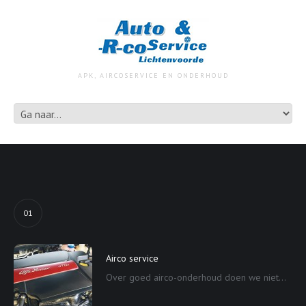
APK, AIRCOSERVICE EN ONDERHOUD
01
Airco service
Over goed airco-onderhoud doen we niet...