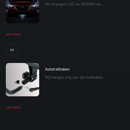
We brengen LED en XENON van...
LEES MEER
04
Autotrekhaken
Wij hangen erg aan de trekhaken...
LEES MEER