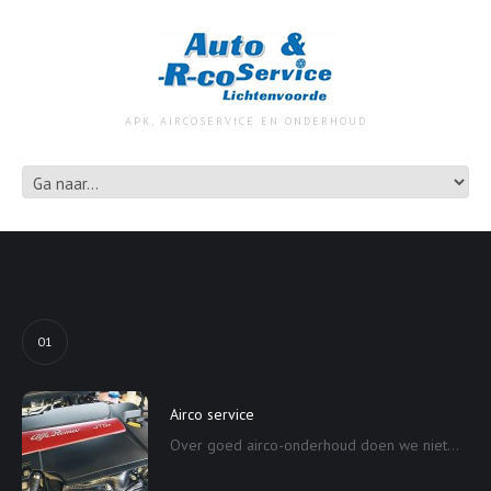
APK, AIRCOSERVICE EN ONDERHOUD
01
Airco service
Over goed airco-onderhoud doen we niet...