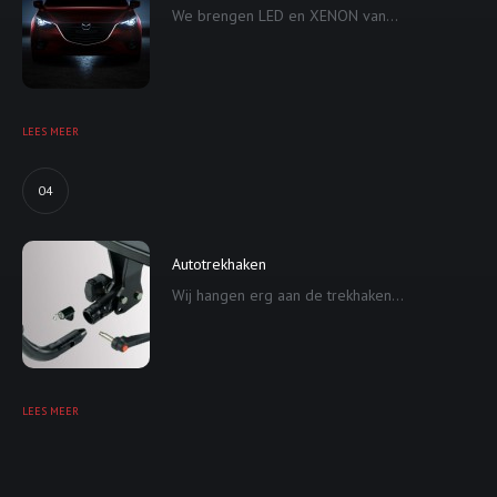
We brengen LED en XENON van...
LEES MEER
04
Autotrekhaken
Wij hangen erg aan de trekhaken...
LEES MEER