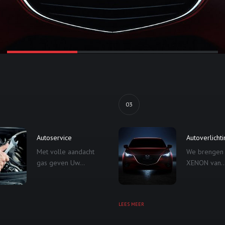
03
Autoservice
Autoverlicht
Met volle aandacht
We brengen
gas geven Uw...
XENON van..
LEES MEER