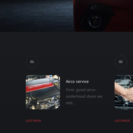
01
02
Airco service
Over goed airco-
onderhoud doen we
niet...
LEES MEER
LEES MEER