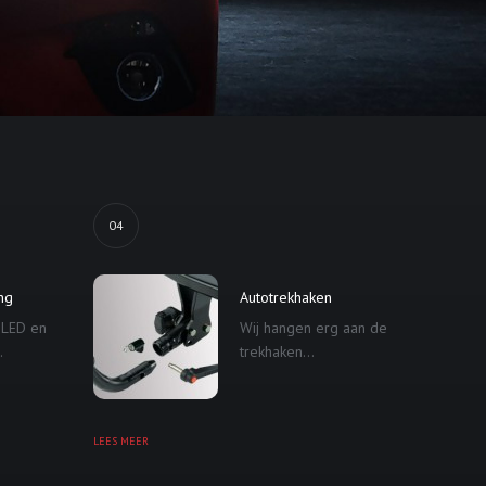
04
ing
Autotrekhaken
 LED en
Wij hangen erg aan de
.
trekhaken...
LEES MEER