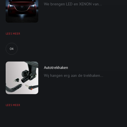
We brengen LED en XENON van...
LEES MEER
04
Autotrekhaken
Wij hangen erg aan de trekhaken...
LEES MEER