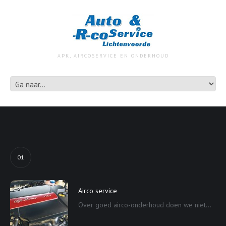
APK, AIRCOSERVICE EN ONDERHOUD
01
Airco service
Over goed airco-onderhoud doen we niet...