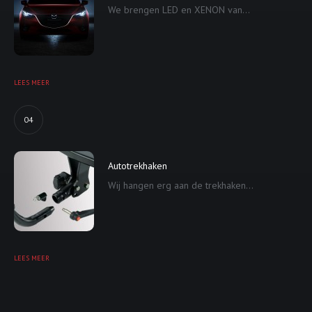
We brengen LED en XENON van...
LEES MEER
04
Autotrekhaken
Wij hangen erg aan de trekhaken...
LEES MEER