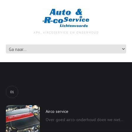
APK, AIRCOSERVICE EN ONDERHOUD
01
Airco service
Over goed airco-onderhoud doen we niet...