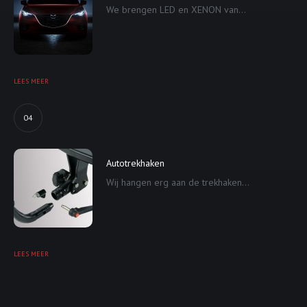
We brengen LED en XENON van...
LEES MEER
04
Autotrekhaken
Wij hangen erg aan de trekhaken...
LEES MEER