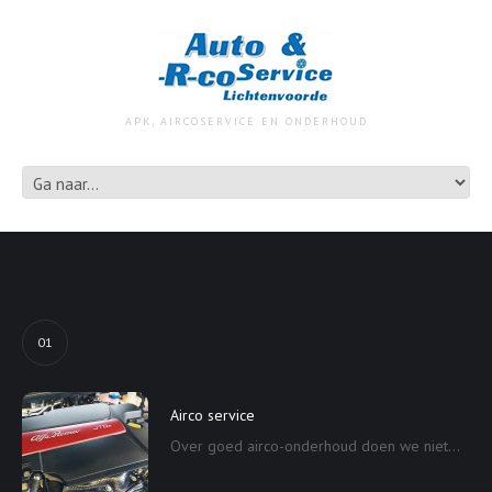
APK, AIRCOSERVICE EN ONDERHOUD
01
Airco service
Over goed airco-onderhoud doen we niet...