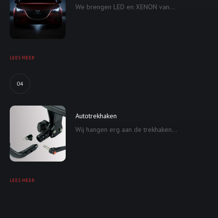
We brengen LED en XENON van...
LEES MEER
04
Autotrekhaken
Wij hangen erg aan de trekhaken...
LEES MEER