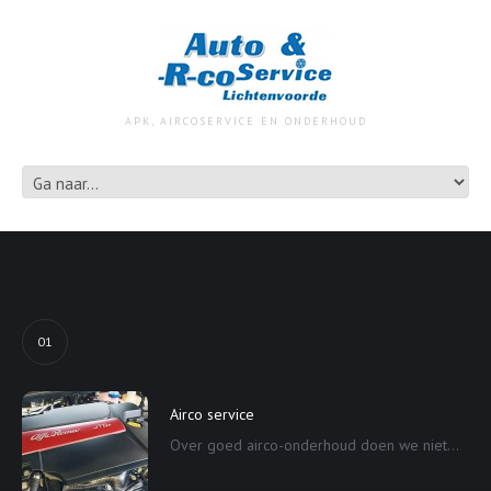
APK, AIRCOSERVICE EN ONDERHOUD
01
Airco service
Over goed airco-onderhoud doen we niet...