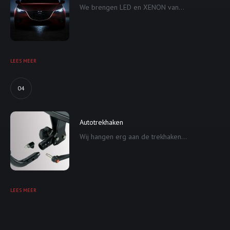
We brengen LED en XENON van...
LEES MEER
04
Autotrekhaken
Wij hangen erg aan de trekhaken...
LEES MEER