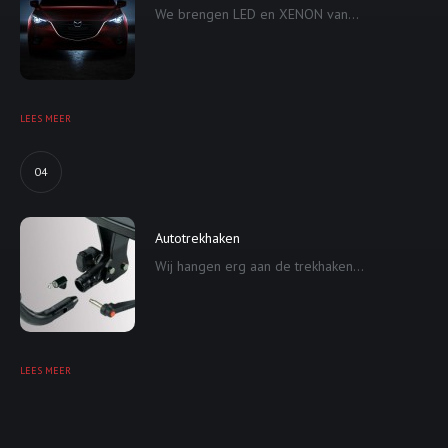
We brengen LED en XENON van...
LEES MEER
04
Autotrekhaken
Wij hangen erg aan de trekhaken...
LEES MEER