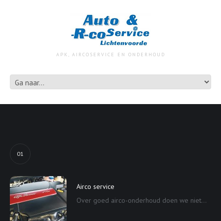
APK, AIRCOSERVICE EN ONDERHOUD
01
Airco service
Over goed airco-onderhoud doen we niet...