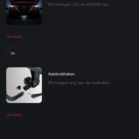
We brengen LED en XENON van...
LEES MEER
04
Autotrekhaken
Wij hangen erg aan de trekhaken...
LEES MEER