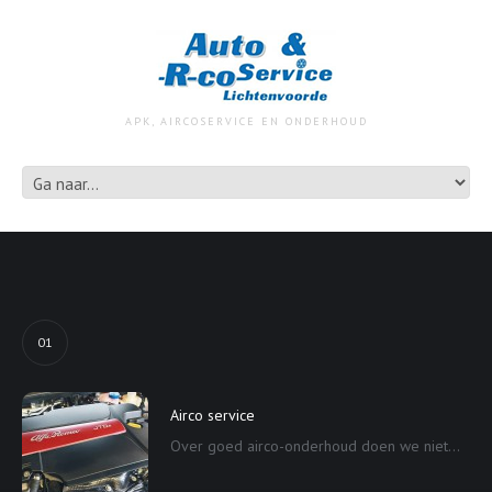
APK, AIRCOSERVICE EN ONDERHOUD
01
Airco service
Over goed airco-onderhoud doen we niet...