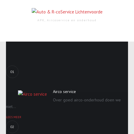
APK, Aircoservice en onderhoud
01
Airco service
Over goed airco-onderhoud doen we
niet...
LEES MEER
02