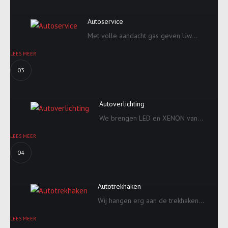
Autoservice
Met volle aandacht gas geven Uw...
LEES MEER
03
Autoverlichting
We brengen LED en XENON van...
LEES MEER
04
Autotrekhaken
Wij hangen erg aan de trekhaken...
LEES MEER