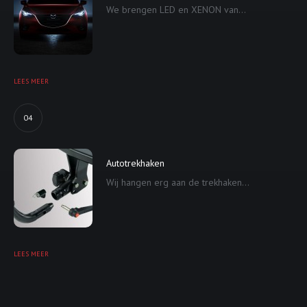
We brengen LED en XENON van...
LEES MEER
04
Autotrekhaken
Wij hangen erg aan de trekhaken...
LEES MEER