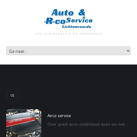
APK, AIRCOSERVICE EN ONDERHOUD
01
Airco service
Over goed airco-onderhoud doen we niet...