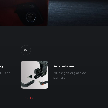
04
ing
Autotrekhaken
 LED en
Wij hangen erg aan de
.
trekhaken...
LEES MEER