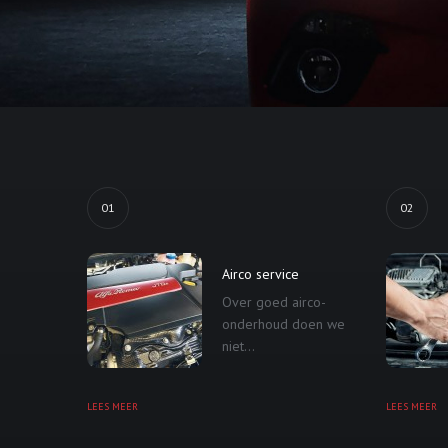
01
02
Airco service
Over goed airco-
onderhoud doen we
niet...
LEES MEER
LEES MEER