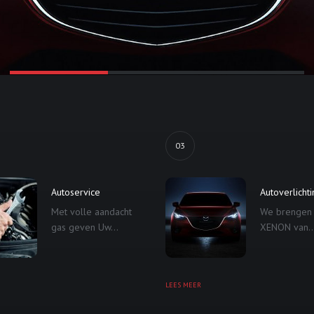
03
Autoservice
Autoverlicht
Met volle aandacht
We brengen
gas geven Uw...
XENON van..
LEES MEER