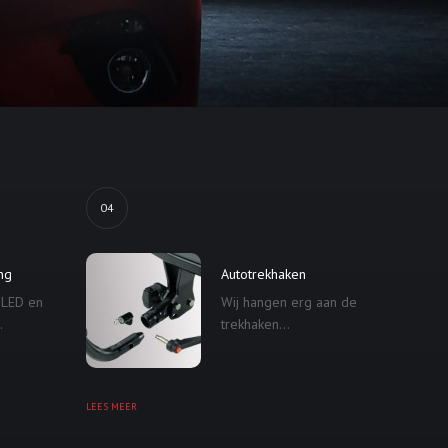
04
ing
Autotrekhaken
 LED en
Wij hangen erg aan de
.
trekhaken...
LEES MEER