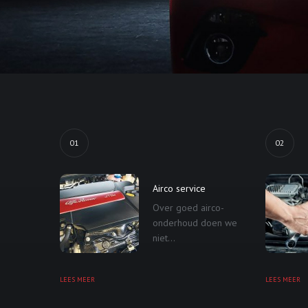
01
02
Airco service
Over goed airco-
onderhoud doen we
niet...
LEES MEER
LEES MEER