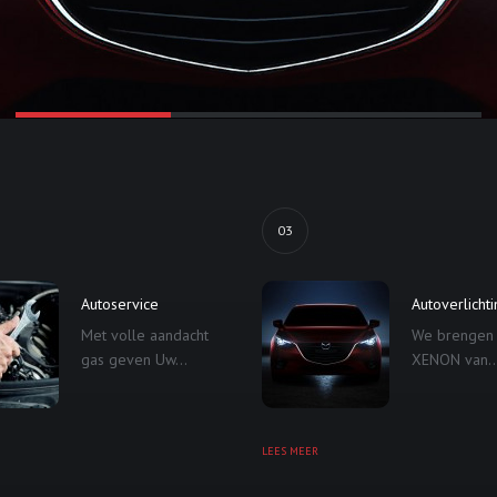
03
Autoservice
Autoverlicht
Met volle aandacht
We brengen
gas geven Uw...
XENON van..
LEES MEER