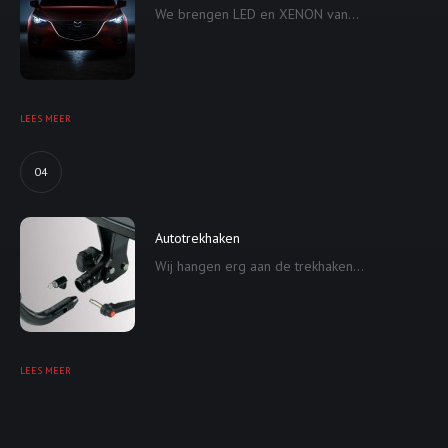
We brengen LED en XENON van...
LEES MEER
04
Autotrekhaken
Wij hangen erg aan de trekhaken...
LEES MEER