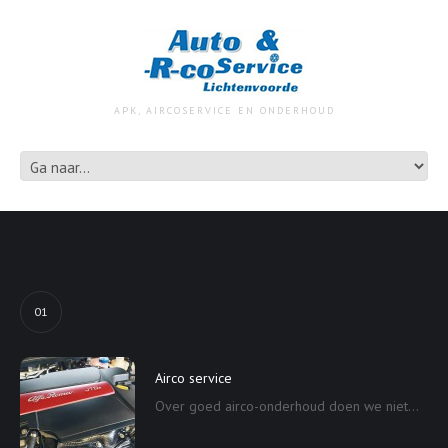
APK, AIRCOSERVICE EN ONDERHOUD
01
Airco service
Over goed airco-onderhoud doen we niet...