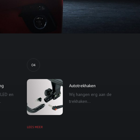
04
ing
Autotrekhaken
 LED en
Wij hangen erg aan de
.
trekhaken...
LEES MEER