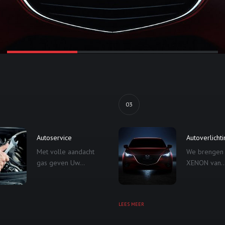
03
Autoservice
Autoverlicht
Met volle aandacht
We brengen
gas geven Uw...
XENON van..
LEES MEER