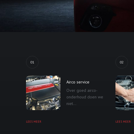
01
02
Airco service
Over goed airco-
onderhoud doen we
niet...
LEES MEER
LEES MEER