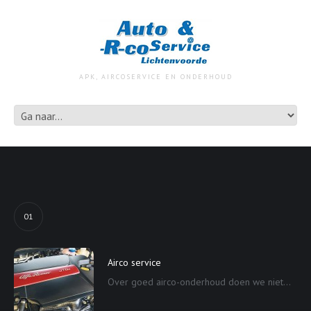
APK, AIRCOSERVICE EN ONDERHOUD
01
Airco service
Over goed airco-onderhoud doen we niet...