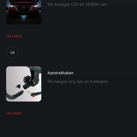
We brengen LED en XENON van...
LEES MEER
04
Autotrekhaken
Wij hangen erg aan de trekhaken...
LEES MEER