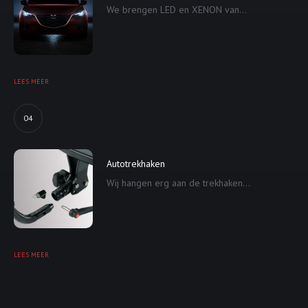
We brengen LED en XENON van...
LEES MEER
04
Autotrekhaken
Wij hangen erg aan de trekhaken...
LEES MEER