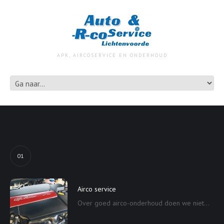
APK, AIRCOSERVICE EN ONDERHOUD
01
Airco service
Over goed airco-onderhoud doen we niet...