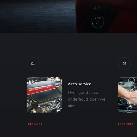
01
02
Airco service
Over goed airco-
onderhoud doen we
niet...
LEES MEER
LEES MEER