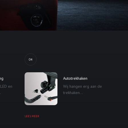
04
ing
Autotrekhaken
 LED en
Wij hangen erg aan de
.
trekhaken...
LEES MEER