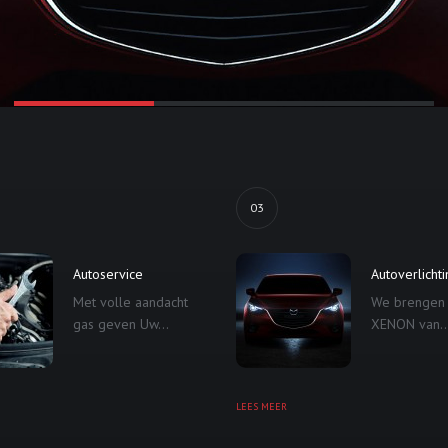
03
Autoservice
Autoverlicht
Met volle aandacht
We brengen
gas geven Uw...
XENON van..
LEES MEER