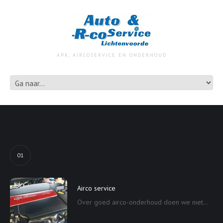
APK, AIRCOSERVICE EN ONDERHOUD
01
Airco service
Over goed airco-onderhoud doen we niet...