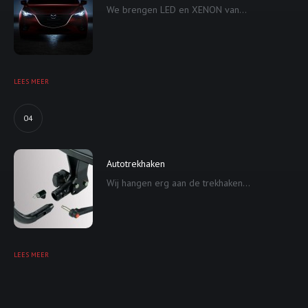
We brengen LED en XENON van...
LEES MEER
04
Autotrekhaken
Wij hangen erg aan de trekhaken...
LEES MEER