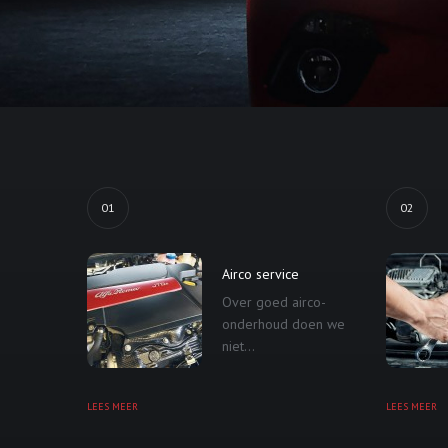
01
02
Airco service
Over goed airco-
onderhoud doen we
niet...
LEES MEER
LEES MEER