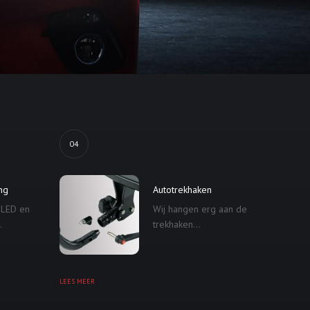
04
ing
Autotrekhaken
 LED en
Wij hangen erg aan de
.
trekhaken...
LEES MEER