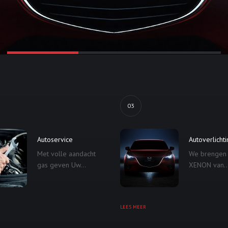
03
Autoservice
Autoverlicht
Met volle aandacht
We brengen
gas geven Uw...
XENON van..
LEES MEER